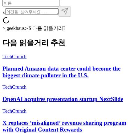
>
>
geekhaus:~$
다음 읽을거리?
다음 읽을거리 추천
TechCrunch
Planned Amazon data center could become the
biggest climate polluter in the U.S.
TechCrunch
OpenAI acquires presentation startup NextSlide
TechCrunch
X replaces ‘misaligned’ revenue sharing program
with Original Content Rewards