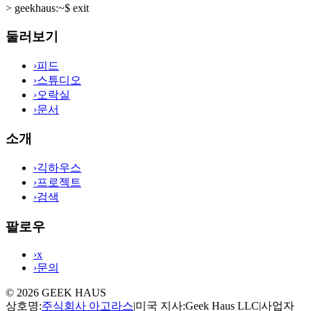
>
geekhaus:~$ exit
둘러보기
›
피드
›
스튜디오
›
오락실
›
문서
소개
›
긱하우스
›
프로젝트
›
검색
팔로우
›
x
›
문의
©
2026
GEEK HAUS
상호명
:
주식회사 아고라스
|
미국 지사
:
Geek Haus LLC
|
사업자