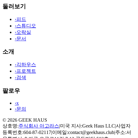
둘러보기
›
피드
›
스튜디오
›
오락실
›
문서
소개
›
긱하우스
›
프로젝트
›
검색
팔로우
›
x
›
문의
©
2026
GEEK HAUS
상호명
:
주식회사 아고라스
|
미국 지사
:
Geek Haus LLC
|
사업자
등록번호
:
604-87-02117
|
이메일
:
contact@geekhaus.club
|
주소
:
서