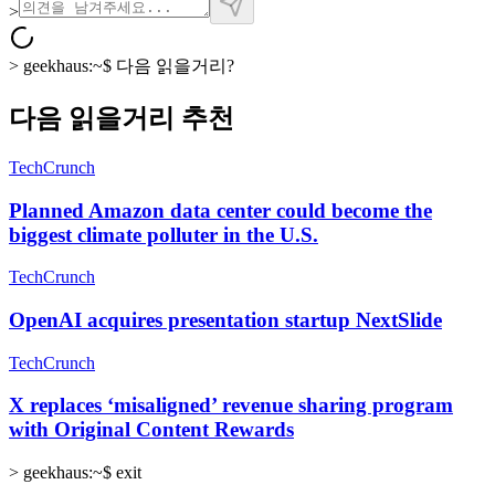
>
>
geekhaus:~$
다음 읽을거리?
다음 읽을거리 추천
TechCrunch
Planned Amazon data center could become the
biggest climate polluter in the U.S.
TechCrunch
OpenAI acquires presentation startup NextSlide
TechCrunch
X replaces ‘misaligned’ revenue sharing program
with Original Content Rewards
>
geekhaus:~$ exit