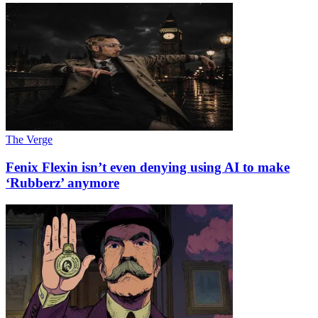
The Verge
Fenix Flexin isn’t even denying using AI to make
‘Rubberz’ anymore