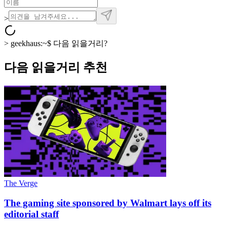
>
>
geekhaus:~$
다음 읽을거리?
다음 읽을거리 추천
The Verge
The gaming site sponsored by Walmart lays off its
editorial staff