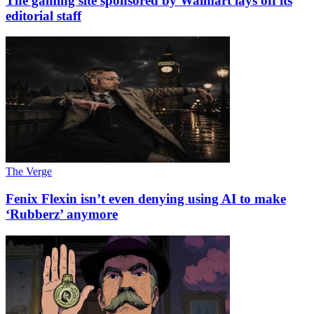
The gaming site sponsored by Walmart lays off its
editorial staff
The Verge
Fenix Flexin isn’t even denying using AI to make
‘Rubberz’ anymore