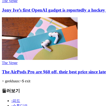
The Verge
Jony Ive’s first OpenAI gadget is reportedly a hockey
The Verge
The AirPods Pro are $60 off, their best price since lat
>
geekhaus:~$ exit
둘러보기
›
피드
›
스튜디오