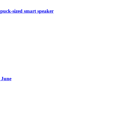
 puck-sized smart speaker
e June