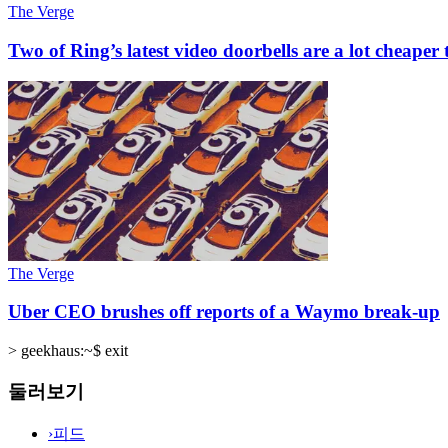
The Verge
Two of Ring’s latest video doorbells are a lot cheaper
The Verge
Uber CEO brushes off reports of a Waymo break-up
>
geekhaus:~$ exit
둘러보기
›
피드