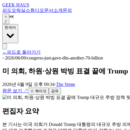
GEEK HAUS
피드
오락실
스튜디오
문서
소개
문의
⌘K
/
한국어
←
피드로 돌아가기
›
2026/06/09/congress-just-gave-dhs-another-70-billion
미 의회, 하원·상원 박빙 표결 끝에 Trum
2026년 6월 9일 오후 09:34
·
The Verge
원문 보기
↗
☆ 북마크
공유
편집자 요약
본 기사는 미국 의회가 Donald Trump 대통령의 대규모 추방 