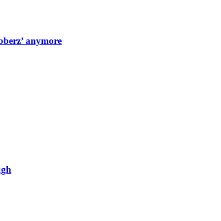
ubberz’ anymore
ugh