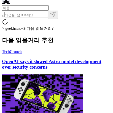
>
>
geekhaus:~$
다음 읽을거리?
다음 읽을거리 추천
TechCrunch
OpenAI says it slowed Astra model development
over security concerns