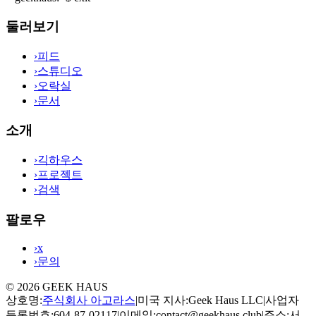
둘러보기
›
피드
›
스튜디오
›
오락실
›
문서
소개
›
긱하우스
›
프로젝트
›
검색
팔로우
›
x
›
문의
©
2026
GEEK HAUS
상호명
:
주식회사 아고라스
|
미국 지사
:
Geek Haus LLC
|
사업자
등록번호
:
604-87-02117
|
이메일
:
contact@geekhaus.club
|
주소
:
서