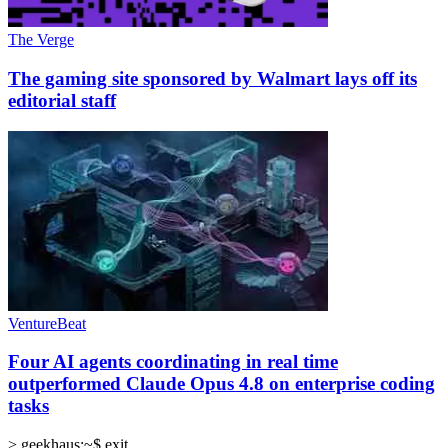
The Verge
The gaming site sponsored by Walmart lays off its
editorial staff
VentureBeat
Four AI agents coordinating in real time
outperformed Claude Opus 4.8 on enterprise coding
tasks
>
geekhaus:~$ exit