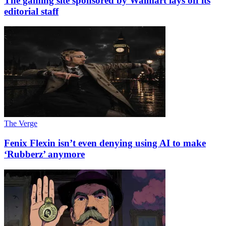
The gaming site sponsored by Walmart lays off its
editorial staff
The Verge
Fenix Flexin isn’t even denying using AI to make
‘Rubberz’ anymore