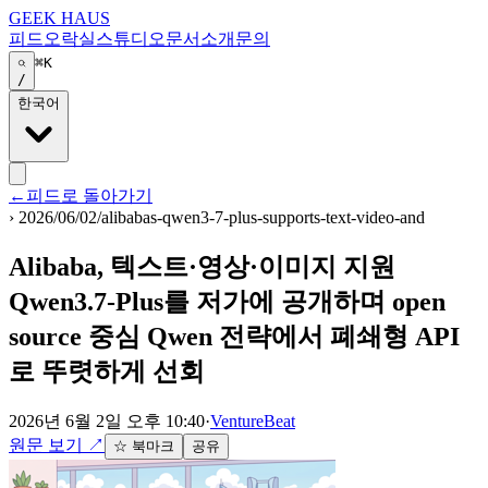
GEEK HAUS
피드
오락실
스튜디오
문서
소개
문의
⌘K
/
한국어
←
피드로 돌아가기
›
2026/06/02/alibabas-qwen3-7-plus-supports-text-video-and
Alibaba, 텍스트·영상·이미지 지원
Qwen3.7-Plus를 저가에 공개하며 open
source 중심 Qwen 전략에서 폐쇄형 API
로 뚜렷하게 선회
2026년 6월 2일 오후 10:40
·
VentureBeat
원문 보기
↗
☆ 북마크
공유