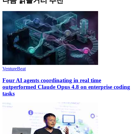
다음 읽을거리 추천
VentureBeat
Four AI agents coordinating in real time
outperformed Claude Opus 4.8 on enterprise coding
tasks