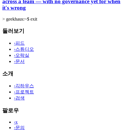
across a team — with no governance yet for when
it's wrong
>
geekhaus:~$ exit
둘러보기
›
피드
›
스튜디오
›
오락실
›
문서
소개
›
긱하우스
›
프로젝트
›
검색
팔로우
›
x
›
문의